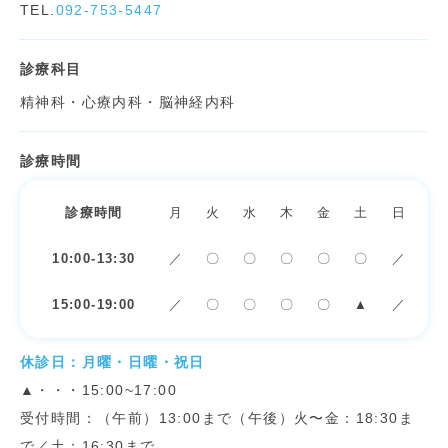
TEL.
092-753-5447
診療科目
精神科・心療内科・脳神経内科
診療時間
診療時間
月
火
水
木
金
土
日
10:00-13:30
／
〇
〇
〇
〇
〇
／
15:00-19:00
／
〇
〇
〇
〇
▲
／
休診日：月曜・日曜・祝日
▲・・・15:00~17:00
受付時間：（午前）13:00まで（午後）火〜金：18:30ま
で／土：16:30まで